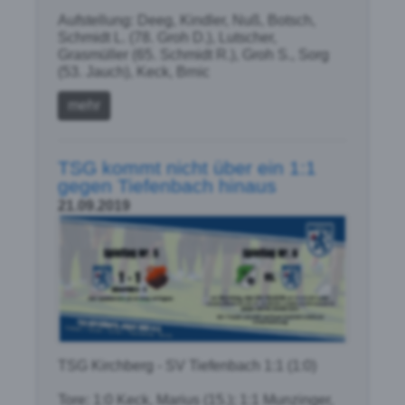
Aufstellung: Deeg, Kindler, Nuß, Botsch,
Schmidt L. (78. Groh D.), Lutscher,
Grasmüller (65. Schmidt R.), Groh S., Sorg
(53. Jauch), Keck, Brnic
mehr
TSG kommt nicht über ein 1:1
gegen Tiefenbach hinaus
21.09.2019
TSG Kirchberg - SV Tiefenbach 1:1 (1:0)
Tore: 1:0 Keck, Marius (15.); 1:1 Munzinger,