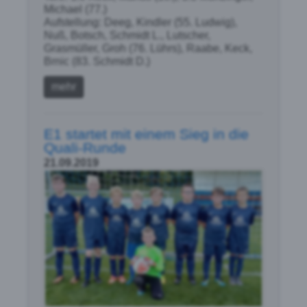
Michael (77.)
Aufstellung: Deeg, Kindler (55. Ludwig),
Nuß, Botsch, Schmidt L., Lutscher,
Grasmüller, Groh (76. Lührs), Raabe, Keck,
Brnic (83. Schmidt D.)
mehr
E1 startet mit einem Sieg in die
Quali-Runde
21.09.2019