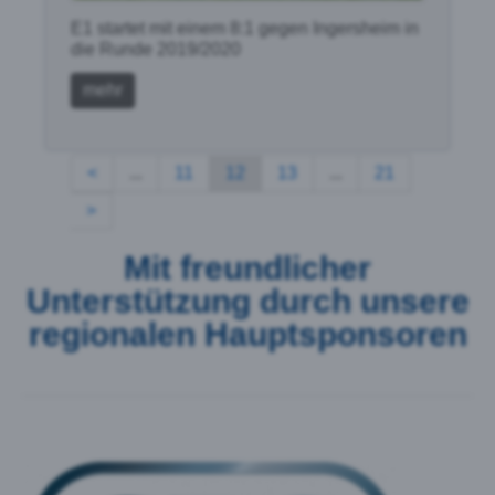
E1 startet mit einem 8:1 gegen Ingersheim in
die Runde 2019/2020
mehr
<
...
11
12
13
...
21
>
Mit freundlicher
Unterstützung durch unsere
regionalen Hauptsponsoren