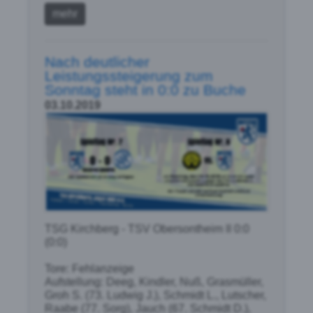
mehr
Nach deutlicher
Leistungssteigerung zum
Sonntag steht in 0:0 zu Buche
03.10.2019
TSG Kirchberg - TSV Obersontheim II 0:0
(0:0)
Tore: Fehlanzeige
Aufstellung: Deeg, Kindler, Nuß, Grasmüller,
Groh S. (73. Ludwig J.), Schmidt L., Lutscher,
Raabe (77. Sorg), Jauch (67. Schmidt D.),