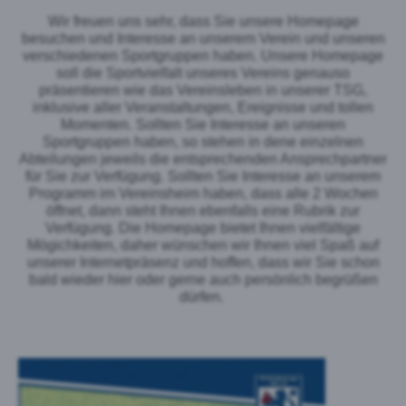
Wir freuen uns sehr, dass Sie unsere Homepage
besuchen und Interesse an unserem Verein und unseren
verschiedenen Sportgruppen haben. Unsere Homepage
soll die Sportvielfalt unseres Vereins genauso
präsentieren wie das Vereinsleben in unserer TSG,
inklusive aller Veranstaltungen, Ereignisse und tollen
Momenten. Sollten Sie Interesse an unseren
Sportgruppen haben, so stehen in dene einzelnen
Abteilungen jeweils die entsprechenden Ansprechpartner
für Sie zur Verfügung. Sollten Sie Interesse an unserem
Programm im Vereinsheim haben, dass alle 2 Wochen
öffnet, dann steht Ihnen ebenfalls eine Rubrik zur
Verfügung. Die Homepage bietet Ihnen vielfältige
Mögichkeiten, daher wünschen wir Ihnen viel Spaß auf
unserer Internetpräsenz und hoffen, dass wir Sie schon
bald wieder hier oder gerne auch persönlich begrüßen
dürfen.