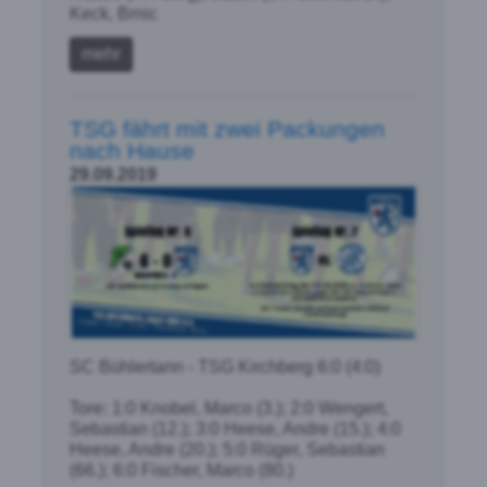
Keck, Brnic
mehr
TSG fährt mit zwei Packungen
nach Hause
29.09.2019
SC Bühlertann - TSG Kirchberg 6:0 (4:0)
Tore: 1:0 Knobel, Marco (3.); 2:0 Wengert,
Sebastian (12.); 3:0 Heese, Andre (15.); 4:0
Heese, Andre (20.); 5:0 Rüger, Sebastian
(66.); 6:0 Fischer, Marco (80.)