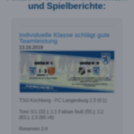
und Spielberichte:
Individuelle Klasse schlägt gute
Teamleistung
13.10.2019
TSG Kirchberg - FC Langenburg 1:3 (0:1)
Tore: 0:1 (32.); 1:1 Fabian Nuß (55.); 1:2
(83.); 1:3 (90.+6)
Reserven 2:4