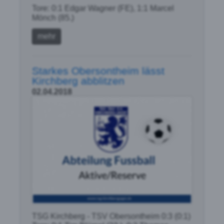
Tore: 0:1 Edgar Wagner (FE), 1:1 Marcel
Mönch (85.)
mehr
Starkes Obersontheim lässt
Kirchberg abblitzen
02.04.2018
TSG Kirchberg - TSV Obersontheim 0:3 (0:1)