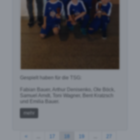
Gespielt haben für die TSG:
Fabian Bauer, Arthur Denisenko, Ole Böck,
Samuel Arndt, Toni Wagner, Bent Kratzsch
und Emilia Bauer.
mehr
<
...
17
18
19
...
27