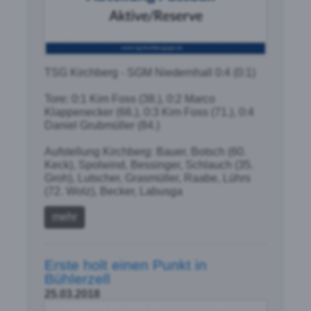
TSG Kirchberg - SGM Niedernhall 0:4 (0:1)
Tore: 0:1 Kim Foss (38.), 0:2 Marco
Klappenecker (66.), 0:3 Kim Foss (71.), 0:4
Daniel Grubmüller (84.)
Aufstellung Kirchberg: Bauer, Botsch (60.
Keck), Spolwind, Bessinger, Schlauch (35.
Groh), Lutscher, Grasmüller, Raabe, Lührs
(72. Wolz), Becker, Labusga
mehr
Erste holt einen Punkt in
Bühlerzell
25.03.2018