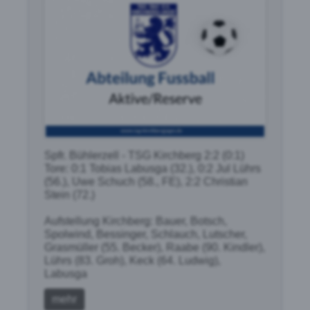
Spfr. Bühlerzell - TSG Kirchberg 2:2 (0:1)
Tore: 0:1 Tobias Labusga (32.), 0:2 Jul Lührs
(56.), Uwe Schuch (58., FE), 2:2 Christian
Stein (72.)
Aufstellung Kirchberg: Bauer, Botsch,
Spolwind, Bessinger, Schlauch, Lutscher,
Grasmüller (55. Becker), Raabe (90. Kindler),
Lührs (83. Groh), Keck (64. Ludwig),
Labusga
mehr