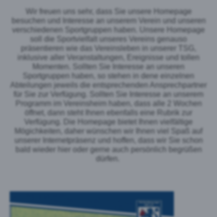
Wir freuen uns sehr, dass Sie unsere Homepage
besuchen und Interesse an unserem Verein und unseren
verschiedenen Sportgruppen haben. Unsere Homepage
soll die Sportvielfalt unseres Vereins genauso
präsentieren wie das Vereinsleben in unserer TSG,
inklusive aller Veranstaltungen, Ereignisse und tollen
Momenten. Sollten Sie Interesse an unseren
Sportgruppen haben, so stehen in dene einzelnen
Abteilungen jeweils die entsprechenden Ansprechpartner
für Sie zur Verfügung. Sollten Sie Interesse an unserem
Programm im Vereinsheim haben, dass alle 2 Wochen
öffnet, dann steht Ihnen ebenfalls eine Rubrik zur
Verfügung. Die Homepage bietet Ihnen vielfältige
Mögichkeiten, daher wünschen wir Ihnen viel Spaß auf
unserer Internetpräsenz und hoffen, dass wir Sie schon
bald wieder hier oder gerne auch persönlich begrüßen
dürfen.