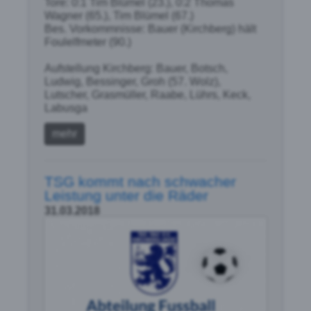
Tore: 0:1 Tim Blümel (23.), 0:2 Thomas
Wagner (65.), Tim Blümel (67.)
Bes. Vorkommnisse: Bauer (Kirchberg) hält
Foulelfmeter (90.)
Aufstellung Kirchberg: Bauer, Botsch,
Ludwig, Bessinger, Groh (57. Wolz),
Lutscher, Grasmüller, Raabe, Lührs, Keck,
Labusga
mehr
TSG kommt nach schwacher
Leistung unter die Räder
31.03.2018