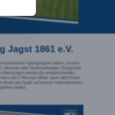
 Jagst 1861 e.V.
 verschiedenen Sportgruppen haben. Unsere
 inklusive aller Veranstaltungen, Ereignisse
n Abteilungen jeweils die entsprechenden
dass alle 2 Wochen öffnet, dann steht Ihnen
r Ihnen viel Spaß auf unserer Internetpräsenz
egrüßen dürfen.