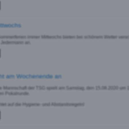
ittwochs
Sommerferien immer Mittwochs bieten bei schönem Wetter versch
r Jedermann an.
teht am Wochenende an
te Mannschaft der TSG spielt am Samstag, den 15.08.2020 um
ten Pokalrunde.
htet auf die Hygiene- und Abstandsregeln!