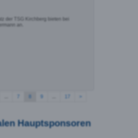
tz der TSG Kirchberg bieten bei
dermann an.
...
7
8
9
...
17
>
nalen Hauptsponsoren