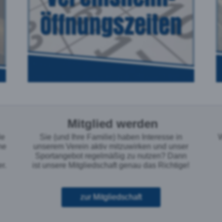
Mitglied werden
le
Sie (und Ihre Familie) haben Interesse in
W
ne
unserem Verein aktiv mitzuwirken und unser
Sportangebot regelmäßig zu nutzen? Dann
r.
ist unsere Mitgliedschaft genau das Richtige!
zur Mitgliedschaft