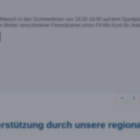
ittwoch in den Sommerferien von 18:30-19:30 auf dem Sportpla
 Wetter verschiedene Fitnesstrainer einen Fit-Mix Kurs für Je
<
1
terstützung durch unsere regio