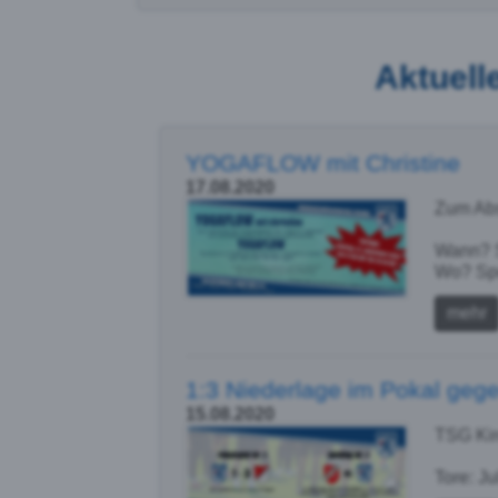
Aktuell
YOGAFLOW mit Christine
17.08.2020
Zum Abs
Wann? S
Wo? Spo
mehr
1:3 Niederlage im Pokal ge
15.08.2020
TSG Kir
Tore: Ju