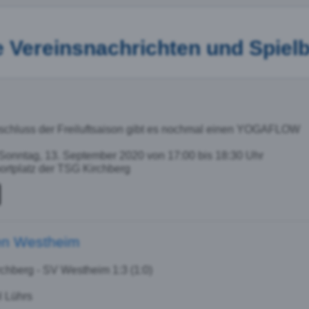
e Vereinsnachrichten und Spielb
chluss der Freiluftsaison gibt es nochmal einen YOGAFLOW
onntag, 13. September 2020 von 17:00 bis 18:30 Uhr
rtplatz der TSG Kirchberg
gen Westheim
chberg - SV Westheim 1:3 (1:0)
l Lührs