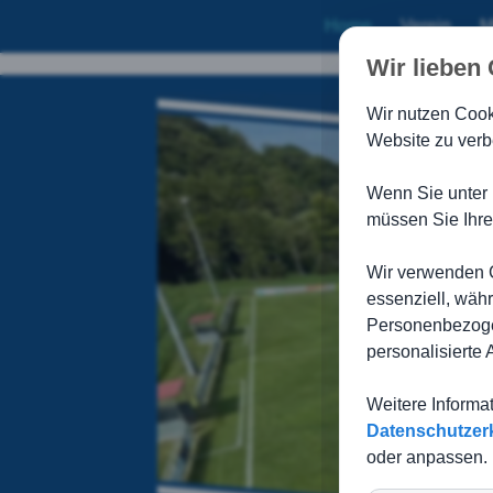
Home
Verein
M
Wir lieben
Wir nutzen Cook
Website zu verb
Wenn Sie unter 
müssen Sie Ihre
Wir verwenden C
essenziell, wäh
Personenbezogen
personalisierte
Weitere Informa
Datenschutzer
oder anpassen.