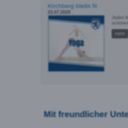
Kirchberg bleibt fit
25.07.2020
Jeden M
schönem
mehr
Mit freundlicher Un