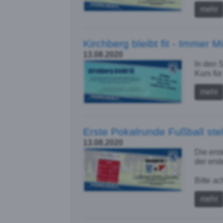
mehr
Kirchberg bleibt fit - Immer M
13.08.2020
In den 
Kurs fü
mehr
Erste Pokalrunde Fußball s
13.08.2020
Die ers
der ers
Bitte ac
mehr