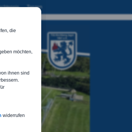
schtennis
Tanzen
fen, die
n geben möchten,
von ihnen sind
rbessern.
für
n
widerrufen