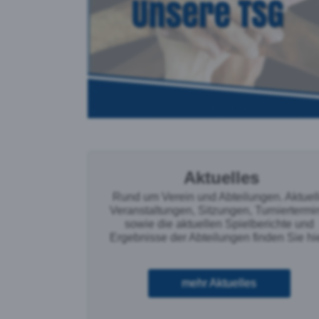
Aktuelles
Rund um Verein und Abteilungen. Aktuel
Veranstaltungen, Sitzungen, Turniertermi
sowie die aktuellen Spielberichte und
Ergebnisse der Abteilungen finden Sie hie
mehr Aktuelles