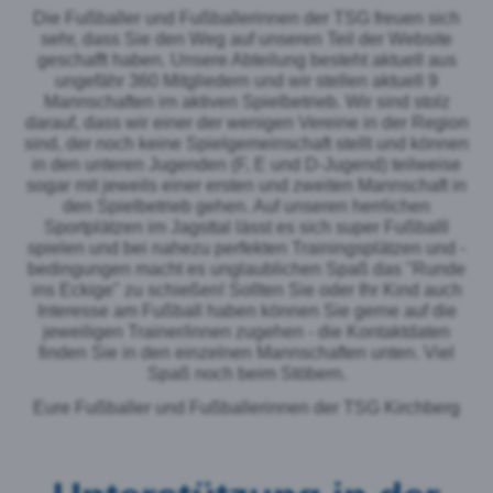
Die Fußballer und Fußballerinnen der TSG freuen sich
sehr, dass Sie den Weg auf unseren Teil der Website
geschafft haben. Unsere Abteilung besteht aktuell aus
ungefähr 360 Mitgliedern und wir stellen aktuell 9
Mannschaften im aktiven Spielbetrieb. Wir sind stolz
darauf, dass wir einer der wenigen Vereine in der Region
sind, der noch keine Spielgemeinschaft stellt und können
in den unteren Jugenden (F, E und D-Jugend) teilweise
sogar mit jeweils einer ersten und zweiten Mannschaft in
den Spielbetrieb gehen. Auf unseren herrlichen
Sportplätzen im Jagsttal lässt es sich super Fußballl
spielen und bei nahezu perfekten Trainingsplätzen und -
bedingungen macht es unglaublichen Spaß das "Runde
ins Eckige" zu schießen! Sollten Sie oder Ihr Kind auch
Interesse am Fußball haben können Sie gerne auf die
jeweiligen Trainer/innen zugehen - die Kontaktdaten
finden Sie in den einzelnen Mannschaften unten. Viel
Spaß noch beim Stöbern.
Eure Fußballer und Fußballerinnen der TSG Kirchberg