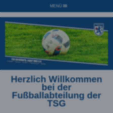
MENÜ
Herzlich Willkommen
bei der
Fußballabteilung der
TSG