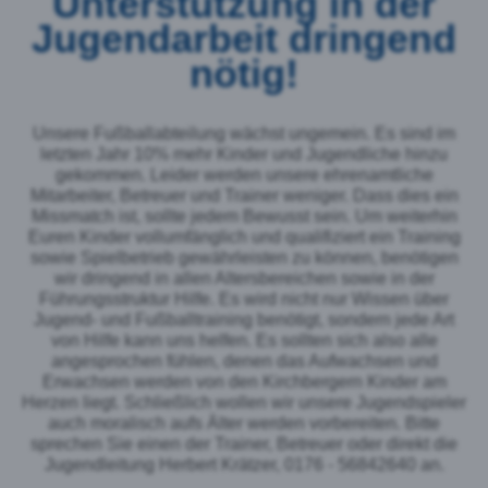
Unterstützung in der
Jugendarbeit dringend
nötig!
Unsere Fußballabteilung wächst ungemein. Es sind im
letzten Jahr 10% mehr Kinder und Jugendliche hinzu
gekommen. Leider werden unsere ehrenamtliche
Mitarbeiter, Betreuer und Trainer weniger. Dass dies ein
Missmatch ist, sollte jedem Bewusst sein. Um weiterhin
Euren Kinder vollumfänglich und qualifiziert ein Training
sowie Spielbetrieb gewährleisten zu können, benötigen
wir dringend in allen Altersbereichen sowie in der
Führungsstruktur Hilfe. Es wird nicht nur Wissen über
Jugend- und Fußballtraining benötigt, sondern jede Art
von Hilfe kann uns helfen. Es sollten sich also alle
angesprochen fühlen, denen das Aufwachsen und
Erwachsen werden von den Kirchbergern Kinder am
Herzen liegt. Schließlich wollen wir unsere Jugendspieler
auch moralisch aufs Älter werden vorbereiten. Bitte
sprechen Sie einen der Trainer, Betreuer oder direkt die
Jugendleitung Herbert Krätzer,
0176 - 56842640
an.