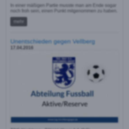
In einer mäßigen Partie musste man am Ende sogar
noch froh sein, einen Punkt mitgenommen zu haben.
mehr
Unentschieden gegen Vellberg
17.04.2016