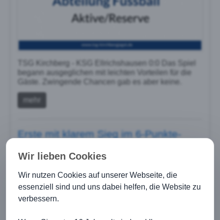
TSG Kirchberg - KSG Ellrichshausen 0:0 Das Spiel
begann ausgeglichen mit leichten Vorteilen für die
Gäste. Zwingende Chancen gab es aber keine.
mehr
Erste mit klarem Sieg im 6-Punkte-
Spiel
20.03.2016
Wir lieben Cookies
Wir nutzen Cookies auf unserer Webseite, die
essenziell sind und uns dabei helfen, die Website zu
verbessern.