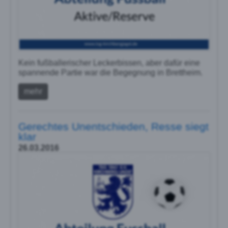
Kein fußballerischer Leckerbissen, aber dafür eine
spannende Partie war die Begegnung in Brettheim.
mehr
Gerechtes Unentschieden, Resse siegt
klar
26.03.2016