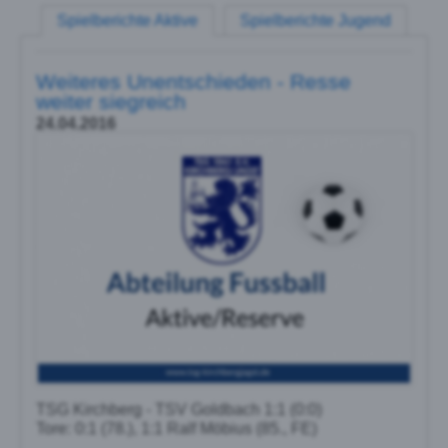
Spielberichte Aktive
Spielberichte Jugend
Weiteres Unentschieden - Resse
weiter siegreich
24.04.2016
TSG Kirchberg - TSV Goldbach 1:1 (0:0)
Tore: 0:1 (78.), 1:1 Ralf Möbius (85., FE)