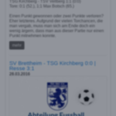
TSG Kirchberg - TSV Vellberg 1:1 (0:0)
Tore: 0:1 (52.), 1:1 Max Botsch (65.)
Einen Punkt gewonnen oder zwei Punkte verloren?
Eher letzteres. Aufgrund der vielen Torchancen, die
man vergab, muss man sich am Ende doch ein
wenig ärgern, dass man aus dieser Partie nur einen
Punkt mitnehmen konnte.
mehr
SV Brettheim - TSG Kirchberg 0:0 |
Resse 3:1
28.03.2016