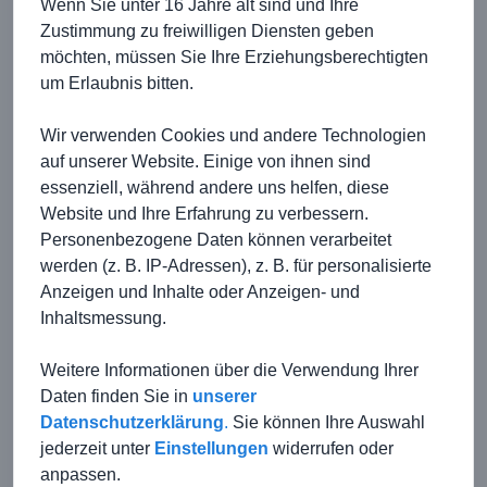
Wenn Sie unter 16 Jahre alt sind und Ihre
Zustimmung zu freiwilligen Diensten geben
möchten, müssen Sie Ihre Erziehungsberechtigten
um Erlaubnis bitten.
Wir verwenden Cookies und andere Technologien
auf unserer Website. Einige von ihnen sind
TSG Kirchberg - VfR Altenmünster II 3:0 (2:0)
Tore: 1:0 Thomas Raabe (30.), 2:0 Fabian Nuß (33.),
essenziell, während andere uns helfen, diese
3:0 Ralf Möbius (70., FE)
Website und Ihre Erfahrung zu verbessern.
Personenbezogene Daten können verarbeitet
Im Spiel gegen den direkten Konkurrenten im
werden (z. B. IP-Adressen), z. B. für personalisierte
Abstiegskampf fuhr die Erste einen klaren 3:0-Sieg
ein. Die Partie begann relativ ausgeglichen, doch die
Anzeigen und Inhalte oder Anzeigen- und
TSG zeigte von Anfang an, dass sie dieses Spiel
Inhaltsmessung.
gewinnen wollten.
Weitere Informationen über die Verwendung Ihrer
mehr
Daten finden Sie in
unserer
Datenschutzerklärung
.
Sie können Ihre Auswahl
jederzeit unter
Einstellungen
widerrufen oder
<
...
20
21
22
...
24
>
anpassen.