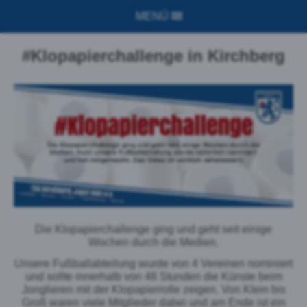
MENÜ
#Klopapierchallenge in Kirchberg
Die Klopapierchallenge ging und geht seit einige
Wochen durch die Medien.
Unsere Fußballabteilung wurde von 4 Vereinen nominiert
und sollte innerhalb von 48 Stunden die Künste beim
Jonglieren mit der Klopapierrolle zeigen. Von Klein bis
Groß waren viele Mitglieder dabei und am Ende ist ein