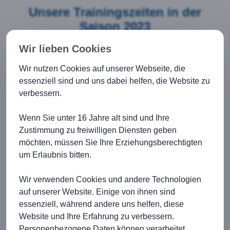
Unsere Trainingszeiten in der
Saison 2023
Wir lieben Cookies
Donnerstags
jeweils von
18:00 Uhr bis 20:00 Uhr
Wir nutzen Cookies auf unserer Webseite, die
trainiert wird jeweils am
Tennisplatz im Jagsttal
essenziell sind und uns dabei helfen, die Website zu
verbessern.
Wenn Sie unter 16 Jahre alt sind und Ihre
Daten, Fakten, Ergebnisse zu
Zustimmung zu freiwilligen Diensten geben
unserer Saison 2023
möchten, müssen Sie Ihre Erziehungsberechtigten
um Erlaubnis bitten.
Unsere Spiele der Saison:
Wir verwenden Cookies und andere Technologien
Sonntag, 25.06.2023 ab 09:30 Uhr: TA TSG Kirchberg 1
vs. TA TSV Braunsbach 1
(Ergebnis 2:7)
auf unserer Website. Einige von ihnen sind
essenziell, während andere uns helfen, diese
Sonntag, 02.07.2023 ab 09:30 Uhr: TA TV Rot am See 1
vs. TA TSG Kirchberg 1
(Ergebnis 7:2)
Website und Ihre Erfahrung zu verbessern.
Personenbezogene Daten können verarbeitet