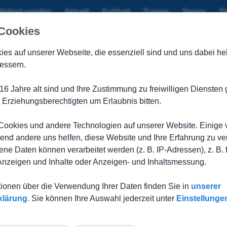
itglied werden
Aktuell
Fußball
Turnen
Tennis
Ti
 Cookies
nn und schiebt sich auf Tabellenplatz 
ies auf unserer Webseite, die
essenziell sind und uns dabei hel
essern.
16 Jahre alt sind und Ihre Zustimmung zu freiwilligen Dienste
den SC Bühlertann auf den zweiten Tabellenplatz vorschieben 
 Erziehungsberechtigten um Erlaubnis bitten.
SG von Beginn an die Initiative und wurde schon nach wenigen 
orgetragenen Angriffe nicht im Tor unterbringen. Bis zur 20. M
ookies und andere Technologien auf unserer Website. Einige 
 auch über die rechte Angriffsseite zahlreiche Torchancen, die n
rend andere uns helfen, diese Website und Ihre Erfahrung zu ve
was besser ins Spiel, konnte sich jedoch am heutigen Tag nur 
e Daten können verarbeitet werden (z. B. IP-Adressen), z. B. 
Sahnetag erwischt und konnte alle Angriffe der Gegner im Ansat
 Anzeigen und Inhalte oder Anzeigen- und Inhaltsmessung.
 Spiel und versuchten über Kombinationsfußball wieder in die
te jedoch nicht fallen. So ging es mit einem guten 0:0 in die Hal
tionen über die Verwendung Ihrer Daten finden Sie in
unserer
e TSG versuchte spielerisch den Bühlertanner Abwehrriegel zu 
klärung
.
Sie können Ihre Auswahl jederzeit unter
Einstellunge
ch aus der zweiten Reihe: Bohn, Grasmüller und Becker scheite
ng für die TSG: ein Pass von Jan Ludwig wurde vom gegnerisch
orwart, der sich dann nur mit einem Foul zu helfen wusste und Y