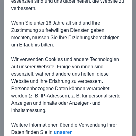
essenziell sind und uns dabei helfen, die Website zu
verbessern.
Nach einem sehr mühevollen Turnierstart mit einer
Niederlage und einem Unentschieden kämpften wir uns
Wenn Sie unter 16 Jahre alt sind und Ihre
mit einem 1:0 gegen Hengstfeld 2 wieder ins Turnier.
Zustimmung zu freiwilligen Diensten geben
Nachdem Rot am See mit zwei Mannschaften nicht zum
Turnier antrat, gab es eine spontane Rückrunde. Die
möchten, müssen Sie Ihre Erziehungsberechtigten
Schwächen der Vorrunde galt es nun wettzumachen.
um Erlaubnis bitten.
Durch einen Sieg in letzter Sekunde gegen Hengstfeld 1
waren wir wieder im Rennen um den Sieg. Als wir dann
auch noch Ilshofen schlugen, die zu diesem Zeitpunkt
Wir verwenden Cookies und andere Technologien
noch vor uns lagen, musste man im letzten Spiel
auf unserer Website. Einige von ihnen sind
gewinnen um Turniersieger zu werden. Vier Minuten vor
essenziell, während andere uns helfen, diese
Ende der letzten Partie gegen Hengstfeld 2 erzielten wir
Website und Ihre Erfahrung zu verbessern.
dann das erlösende 1:0. Nach dem 2:0 Endstand war die
Freude riesengroß.
Personenbezogene Daten können verarbeitet
werden (z. B. IP-Adressen), z. B. für personalisierte
Es spielten: Ole Böck im Tor; Elias Wagner (2 Tore);
Anzeigen und Inhalte oder Anzeigen- und
Arthur Denisenko (1 Tor); Damian Möbius (1 Tor); Leon
Jüngling (1 Tor); Jeremie Kochendörfer (1 Tor); Fabian
Inhaltsmessung.
Bauer; Levi Franz
Weitere Informationen über die Verwendung Ihrer
Daten finden Sie in
unserer
Levi Franz wurde zum besten Feldspieler