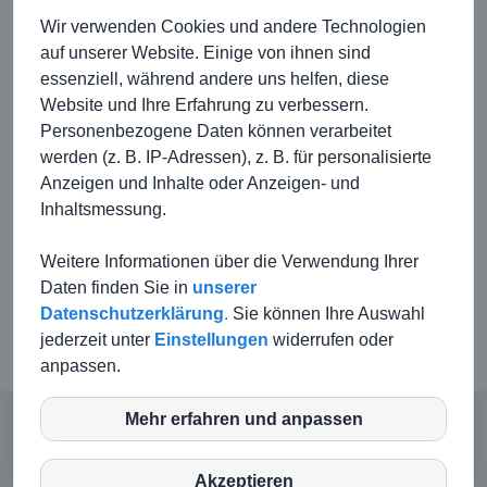
✚
Deutscher Turnerbund
Wir verwenden Cookies und andere Technologien
auf unserer Website. Einige von ihnen sind
Wissenwertes rund um Kirchberg
essenziell, während andere uns helfen, diese
Website und Ihre Erfahrung zu verbessern.
✚
Stadtverwaltung Kirchberg
Personenbezogene Daten können verarbeitet
werden (z. B. IP-Adressen), z. B. für personalisierte
✚
Wikipediaeintrag zur Stadt Kirchberg
Anzeigen und Inhalte oder Anzeigen- und
✚
Kocher-Jagst-Radweg
Inhaltsmessung.
✚
Tanzzentrum Kirchberg
Weitere Informationen über die Verwendung Ihrer
✚
Schloss-Schule-Kirchberg
Daten finden Sie in
unserer
✚
August Ludwig Schlözer Schule
Datenschutzerklärung
.
Sie können Ihre Auswahl
jederzeit unter
Einstellungen
widerrufen oder
anpassen.
Mehr erfahren und anpassen
inCMS
© TSG Kirchberg-Jagst |
Kontakt
|
Impressum
|
Haftungsausschluss
|
Datenschutz
Akzeptieren