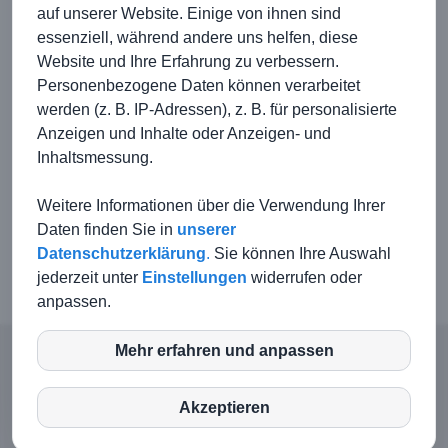
TOP 4: Bericht Alte Herren (AH)
auf unserer Website. Einige von ihnen sind
essenziell, während andere uns helfen, diese
TOP 5: Bericht Arbeitseinsätze
Website und Ihre Erfahrung zu verbessern.
TOP 6: Bericht Kassier & Kassenprüfer
Personenbezogene Daten können verarbeitet
TOP 7: Entlastungen
werden (z. B. IP-Adressen), z. B. für personalisierte
TOP 8: Wahl
Anzeigen und Inhalte oder Anzeigen- und
Inhaltsmessung.
TOP 9: Sonstiges
Weitere Informationen über die Verwendung Ihrer
Daten finden Sie in
unserer
Datenschutzerklärung
.
Sie können Ihre Auswahl
jederzeit unter
Einstellungen
widerrufen oder
anpassen.
Mehr erfahren und anpassen
inCMS
© TSG Kirchberg-Jagst |
Kontakt
|
Impressum
|
Haftungsausschluss
|
Datenschutz
Akzeptieren
Login-Intern