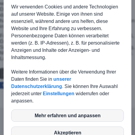
weiteren starken Leistung zu versuchen, die Punkte zu holen.
Wir verwenden Cookies und andere Technologien
Danach geht es erst einmal zum Turnier in Allmersbach und
auf unserer Website. Einige von ihnen sind
dann steht eine etwas längere Pause an. Nach dieser Pause
haben wir dann die letzten beiden Rundenspiele, ehe es schon
essenziell, während andere uns helfen, diese
in die Sommerpause geht.
Website und Ihre Erfahrung zu verbessern.
Personenbezogene Daten können verarbeitet
Für die TSG im Einsatz: Giselher Büllingen (TS), Yunis Bareiß,
David Beyerbach, Paul Wanner, Lawrence Köttner, Lukas
werden (z. B. IP-Adressen), z. B. für personalisierte
Schmidt, Marvin Schmidt, Patrick Käss, Jul Lührs, Fabian Sorg,
Anzeigen und Inhalte oder Anzeigen- und
Marius Jauch, Mich Hofmann, Ludwig Volk, Ferdinand Richter,
Inhaltsmessung.
Lukas Hasel
Weitere Informationen über die Verwendung Ihrer
Zurück
Daten finden Sie in
unserer
Facebook
Twitter
Datenschutzerklärung
.
Sie können Ihre Auswahl
jederzeit unter
Einstellungen
widerrufen oder
anpassen.
Mehr erfahren und anpassen
inCMS
© TSG Kirchberg-Jagst |
Kontakt
|
Impressum
|
Haftungsausschluss
|
Datenschutz
Akzeptieren