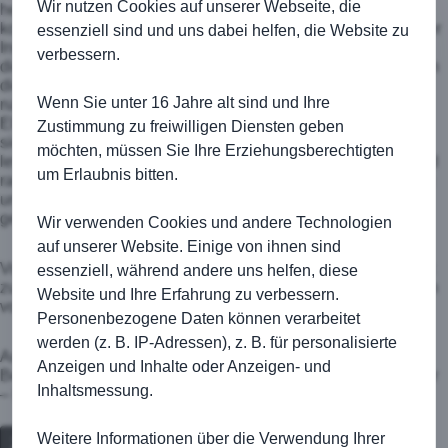
Wir nutzen Cookies auf unserer Webseite, die
herrlichen Distanzschuss von Daniel Becker das 1:0 erzielen
konnten. Doch dann ließen im zentralen Bereich sowohl in der
essenziell sind und uns dabei helfen, die Website zu
Innenverteidigung als auch im defensiven Mittelfeld vermehrt
verbessern.
die Kräfte nach. Durch einen berechtigten Foulelfmeter kamen
die Gäste dann zum Ausgleich. Diesen verdienten sie sich
Wenn Sie unter 16 Jahre alt sind und Ihre
nachträglich mit drei, vier weiteren guten Chancen. Beim
Elfmeter noch machtlos, war hier mal wieder Mika Drexel
Zustimmung zu freiwilligen Diensten geben
sicherer Rückhalt und konnte alle Chancen vereiteln. In den
möchten, müssen Sie Ihre Erziehungsberechtigten
letzten fünf Minuten mobilisierten wir nochmals alle Kräfte und
um Erlaubnis bitten.
rannen die gegnerische Verteidigung beherzt an. Wir konnten
uns noch gute Chancen rausspielen, welche aber nicht mehr
genutzt werden konnten.
Wir verwenden Cookies und andere Technologien
auf unserer Website. Einige von ihnen sind
Vor allem die Moral zum Schluß den Sieg nochmal unbedingt
essenziell, während andere uns helfen, diese
zu wollen, stimmt uns weiterhin Positiv, dass wir uns weiterhin
Website und Ihre Erfahrung zu verbessern.
von Spiel zu Spiel steigern wollen und werden.
Personenbezogene Daten können verarbeitet
werden (z. B. IP-Adressen), z. B. für personalisierte
Aufstellung: Drexel – Hofmann, Busch, R. Krämer, Wald –
Anzeigen und Inhalte oder Anzeigen- und
Becker, Niebel – Grünwald, M. Schmidt, Lührs – Kochendörfer
Inhaltsmessung.
– Kattan, Meider, D. Krämer, Peil.
Weitere Informationen über die Verwendung Ihrer
Zurück