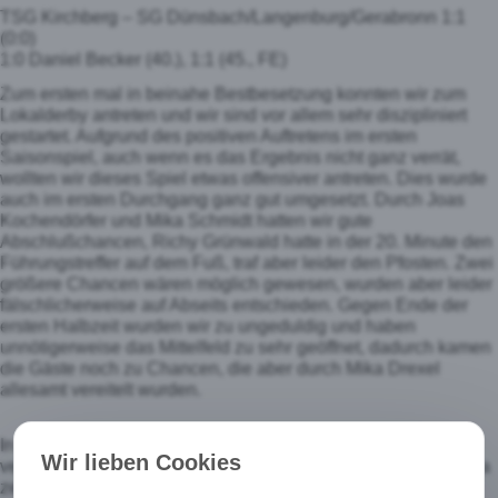
TSG Kirchberg – SG Dünsbach/Langenburg/Gerabronn 1:1
(0:0)
1:0 Daniel Becker (40.), 1:1 (45., FE)
Zum ersten mal in beinahe Bestbesetzung konnten wir zum
Lokalderby antreten und wir sind vor allem sehr diszipliniert
gestartet. Aufgrund des positiven Auftretens im ersten
Saisonspiel, auch wenn es das Ergebnis nicht ganz verrät,
wollten wir dieses Spiel etwas offensiver antreten. Dies wurde
auch im ersten Durchgang ganz gut umgesetzt. Durch Joas
Kochendörfer und Mika Schmidt hatten wir gute
Abschlußchancen, Richy Grünwald hatte in der 20. Minute den
Führungstreffer auf dem Fuß, traf aber leider den Pfosten. Zwei
größere Chancen wären möglich gewesen, wurden aber leider
fälschlicherweise auf Abseits entschieden. Gegen Ende der
ersten Halbzeit wurden wir zu ungeduldig und haben
unnötigerweise das Mittelfeld zu sehr geöffnet, dadurch kamen
die Gäste noch zu Chancen, die aber durch Mika Drexel
allesamt vereitelt wurden.
In der zweiten Halbzeit wollten wir druckvoller raus gehen,
Wir lieben Cookies
versuchen aber die Ordnung nicht zu verlieren. Dies ging circa
zehn Minuten gut, in denen wir auch endlich durch einen