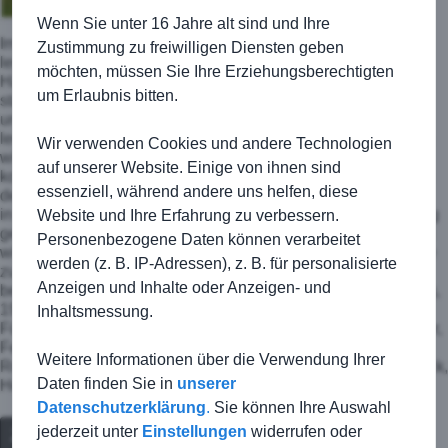
Wenn Sie unter 16 Jahre alt sind und Ihre
Im ersten Rundenspiel der Saison mussten die C-Junioren
Zustimmung zu freiwilligen Diensten geben
leider eine verdiente Niederlage einstecken. In der ersten
möchten, müssen Sie Ihre Erziehungsberechtigten
Halbzeit konnten wir noch froh sein, dass es lediglich 0:1
um Erlaubnis bitten.
stand. Wir brauchten zehn Minuten ehe wir uns an die Größe
und an das neue Spielsystem gewohnt haben. Es standen
lediglich drei Spieler aus der Vorsaison in der Startelf, und da
Wir verwenden Cookies und andere Technologien
wir auch lediglich drei Trainingseinheiten vorher machen
auf unserer Website. Einige von ihnen sind
konnten, war dies auch nicht überaschend. Die Gäste liessen
essenziell, während andere uns helfen, diese
den Ball hervorragend laufen und legten das Spiel ganz groß
in die Breite. Dennoch haben wir eine läuferisch tolle Leistung
Website und Ihre Erfahrung zu verbessern.
geboten und hielten toll dagegen. Auf dieser Leistung können
Personenbezogene Daten können verarbeitet
wir aufbauen, haben am vergangenen Samstag nochmal eine
werden (z. B. IP-Adressen), z. B. für personalisierte
zusätzliche taktische Einheit mit anschließendem Volksfest
Anzeigen und Inhalte oder Anzeigen- und
besucht absolviert. Schließlich hatten wir bereits am Dienstag,
19.09.2017 um 19 Uhr in Altenmünster unser nächstes Spiel.
Inhaltsmessung.
Für die TSG spielten: David Krämer, Lars Beck, Michel Meider,
Ferdinand Stöckel, Carlo Skibowski, Jann Kochendörfer, Till
Weitere Informationen über die Verwendung Ihrer
Roesner, Nour Agha Houssaini, Jannis Herrmann, Phillip Rock,
Daten finden Sie in
unserer
Henric Scher, Jonas Geissler, Moritz Junker, Yannick Meider.
Datenschutzerklärung
.
Sie können Ihre Auswahl
jederzeit unter
Einstellungen
widerrufen oder
Zurück