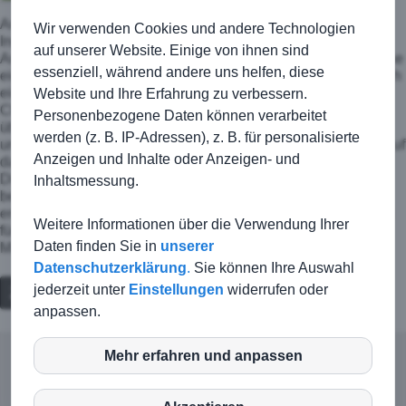
Am Dienstag, den 17.9. empfangen wir unsere Gäste aus
Wir verwenden Cookies und andere Technologien
Ingersheim zum Start in die neue Runde. Wir waren von
auf unserer Website. Einige von ihnen sind
Anfang an hoch konzentriert und drängten den Gegner in seine
essenziell, während andere uns helfen, diese
eigene Hälfte. Folgerichtig fiel nach drei Minuten das 1:0 durch
einen kräftigen Schuss von Hannes unter die Latte. Weitere
Website und Ihre Erfahrung zu verbessern.
Chancen blieben leider ungenutzt. Nach 15 Minuten stand
Personenbezogene Daten können verarbeitet
überraschend ein gegnerischer Stürmer frei vor unserem Tor
werden (z. B. IP-Adressen), z. B. für personalisierte
und schob den Ball zum 1:1 gekonnt an Ole vorbei. Kurz darauf
Anzeigen und Inhalte oder Anzeigen- und
das erlösende 2:1 durch ein Eigentor nach einem Eckball.
Direkt nach der Halbzeitpause erhöhte Hans durch einen
Inhaltsmessung.
beherzten Schuss von der Mittellinie auf 3:1. Der Bann war
endlich gebrochen, innerhalb von fünf Minuten konnte Fabian
Weitere Informationen über die Verwendung Ihrer
fünf Treffer erzielen. Das Spiel endete 8:1. Ein Auftakt nach
Daten finden Sie in
unserer
Maß. Weiter so Jungs!
Datenschutzerklärung
.
Sie können Ihre Auswahl
Zurück
jederzeit unter
Einstellungen
widerrufen oder
anpassen.
Mehr erfahren und anpassen
inCMS
© TSG Kirchberg-Jagst |
Kontakt
|
Impressum
|
Haftungsausschluss
|
Datenschutz