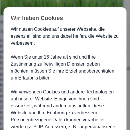
Wir lieben Cookies
TSG Kirchberg - TSV Ilshofen II 1:3 (0:1)
Wir nutzen Cookies auf unserer Webseite, die
Tore: 0:1 (34.), 0:2 (52.), 1:2 Jan Ludwig (69.), 1:3 (85.)
essenziell sind und uns dabei helfen, die Website zu
Im Spitzenspiel musste die TSG die erste Niederlage der
verbessern.
Rückrunde hinnehmen. Die Anfangsphase gehörte der TSG,
die auch zu den ersten Abschlüssen kam, die jedoch allesamt
Wenn Sie unter 16 Jahre alt sind und Ihre
harmlos oder zu unpräzise waren. Dennoch kam dann die
Ilshofener Führung eher überraschend. Einen
Zustimmung zu freiwilligen Diensten geben
Abstimmungsfehler in der Abwehr nutzten die Gäste eiskalt und
möchten, müssen Sie Ihre Erziehungsberechtigten
gingen in Führung. Die TSG ließ sich nicht beirren und hatte
um Erlaubnis bitten.
weiterhin mehr vom Spiel. Allerdings sollte bis zur Halbzeit
kein Tor mehr fallen. Nach der Pause kam recht bald die kalte
Dusche in Form des 0:2 nach einem Konter. Die Phase nach
Wir verwenden Cookies und andere Technologien
dem Gegentreffer war die kritischste des Spiels. Die Erste
auf unserer Website. Einige von ihnen sind
rannte nur noch hinterher und kam kaum mehr in die
essenziell, während andere uns helfen, diese
Zweikämpfe. Doch dann kam die Gelegenheit zum Anschluss
in Form eines Handelfmeters. Jan Ludwig scheiterte zwar am
Website und Ihre Erfahrung zu verbessern.
Gästekeeper, doch konnte im Nachsetzen den Ball über die
Personenbezogene Daten können verarbeitet
Linie grätschen. Hoffnung keimte nochmals auf und die TSG
werden (z. B. IP-Adressen), z. B. für personalisierte
übernahm wieder das Kommando. Doch in die Drangphase