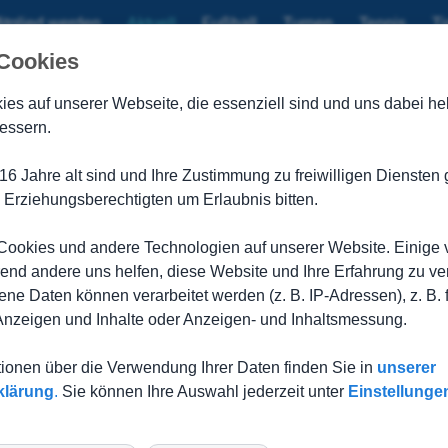
itglied werden
Aktuell
Fußball
Turnen
Tennis
Ti
 Cookies
g
ies auf unserer Webseite, die
essenziell sind und uns dabei hel
essern.
0:5 (0:1)
., 73., 84.); 0:2 Tobias Labusga (55.), 0:3 Marius Keck (65.)
16 Jahre alt sind und Ihre Zustimmung zu freiwilligen Dienste
 Erziehungsberechtigten um Erlaubnis bitten.
ktion auf die bittere Niederlage gegen Ilshofen und gab sich 
war die Erste von Anfang an im Vorwärtsgang unterwegs und su
. Jan Ludwig lieferte den ersten Warnschuss an die Latte ab, d
ookies und andere Technologien auf unserer Website. Einige 
gefährlichen Freistöße von Viktor Spolwind konnte vom Torhüter
rend andere uns helfen, diese Website und Ihre Erfahrung zu ve
lbst unnötig schwer und verpasste das zweite Tor. Es dauerte b
e Daten können verarbeitet werden (z. B. IP-Adressen), z. B. 
der Goldbacher gebrochen und die TSG kam zu zahlreichen wei
rgebnis weiter in die Höhe schrauben, ohne hinten jemals ernst
 Anzeigen und Inhalte oder Anzeigen- und Inhaltsmessung.
itzengruppe und hat weiterhin alle Möglichkeiten.
:1. Das Tor erzielte Abraham Tropp.
tionen über die Verwendung Ihrer Daten finden Sie in
unserer
klärung
.
Sie können Ihre Auswahl jederzeit unter
Einstellunge