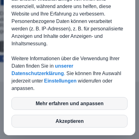
essenziell, während andere uns helfen, diese
Die TSG startet heute um 18 Uhr gegen den TSV Vellberg in
Website und Ihre Erfahrung zu verbessern.
die Pokalrunde 2016/2017. Da wegen
Personenbezogene Daten können verarbeitet
Rasenpflegemaßnahmen das Sportgelände der TSG noch
werden (z. B. IP-Adressen), z. B. für personalisierte
gesperrt ist, findet die Pokalpartie in Triensbach statt!
Anzeigen und Inhalte oder Anzeigen- und
Inhaltsmessung.
Zurück
Weitere Informationen über die Verwendung Ihrer
Facebook
Twitter
Daten finden Sie in
unserer
Datenschutzerklärung
.
Sie können Ihre Auswahl
jederzeit unter
Einstellungen
widerrufen oder
anpassen.
© TSG Kirchberg-Jagst |
Kontakt
|
Impressum
|
Mehr erfahren und anpassen
Haftungsausschluss
|
Datenschutz
inCMS
Login-Intern
Akzeptieren