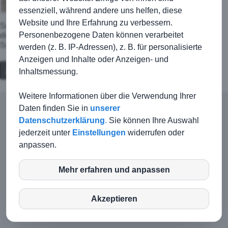
essenziell, während andere uns helfen, diese
Website und Ihre Erfahrung zu verbessern.
Sechs Spieler und Trainer Uwe beendeten erfolgreich das
Personenbezogene Daten können verarbeitet
diejährige Trainingslager zur Saisonvorbereitung am Kalterer
See.
werden (z. B. IP-Adressen), z. B. für personalisierte
Anzeigen und Inhalte oder Anzeigen- und
Zurück
Inhaltsmessung.
Weitere Informationen über die Verwendung Ihrer
Daten finden Sie in
unserer
© TSG Kirchberg-Jagst |
Kontakt
|
Impressum
|
Datenschutzerklärung
.
Sie können Ihre Auswahl
Haftungsausschluss
|
Datenschutz
jederzeit unter
Einstellungen
widerrufen oder
anpassen.
Login-Intern
Mehr erfahren und anpassen
inCMS
Akzeptieren