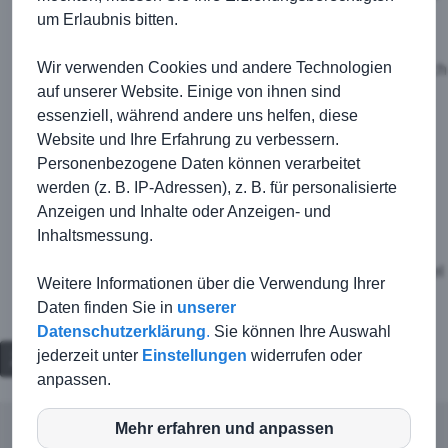
stochern konnte. Danach war aber Brettheim auf einmal
um Erlaubnis bitten.
wach und kam innerhalb kürzester Zeit zu zwei großen
Gelegenheiten, doch Torhüter Jago Büllingen war zur
Wir verwenden Cookies und andere Technologien
Stelle. In der 80. Minute war wieder Emrah Yigit maßgeblich
am Führungstreffer beteiligt, als er den Ball an der
auf unserer Website. Einige von ihnen sind
Strafraumgrenze gut festmachte und mit viel Übersicht auf
essenziell, während andere uns helfen, diese
Jan Ludwig ablegte, der den Ball mit einem strammen
Website und Ihre Erfahrung zu verbessern.
Flachschuss aus 18 Metern ins Tor schoss. Die TSG blieb
Personenbezogene Daten können verarbeitet
dran und konnte weitere zwei Minuten später nochmals
nachlegen, als Jan Ludwig den von Tobias Labusga
werden (z. B. IP-Adressen), z. B. für personalisierte
herausgeholten Foulelfmeter souverän verwandelte. Am
Anzeigen und Inhalte oder Anzeigen- und
Ende ein verdienter 3:1-Erfolg für die TSG, der allerdings
Inhaltsmessung.
nur mit viel Kampf errungen werden konnte.
Die Resse trennte sich in einem ebenfalls turbulenten Spiel
Weitere Informationen über die Verwendung Ihrer
2:2. Die Tore erzielten Hermann Schmidt und Thomas
Daten finden Sie in
unserer
Schenkel.
Datenschutzerklärung
.
Sie können Ihre Auswahl
jederzeit unter
Einstellungen
widerrufen oder
Zurück
anpassen.
Mehr erfahren und anpassen
inCMS