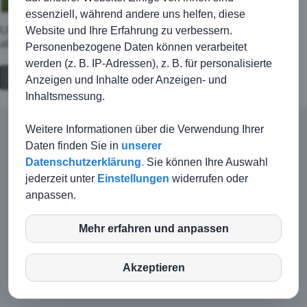
essenziell, während andere uns helfen, diese
Website und Ihre Erfahrung zu verbessern.
Uhrzeit bleibt wie ursprünglich geplant um 17.30 Uhr,
allerdings leider erst eine Woche später.
Personenbezogene Daten können verarbeitet
werden (z. B. IP-Adressen), z. B. für personalisierte
Zurück
Anzeigen und Inhalte oder Anzeigen- und
Inhaltsmessung.
Weitere Informationen über die Verwendung Ihrer
© TSG Kirchberg-Jagst |
Kontakt
|
Impressum
|
Daten finden Sie in
unserer
Haftungsausschluss
|
Datenschutz
Datenschutzerklärung
.
Sie können Ihre Auswahl
Login-Intern
jederzeit unter
Einstellungen
widerrufen oder
anpassen.
Mehr erfahren und anpassen
inCMS
Akzeptieren