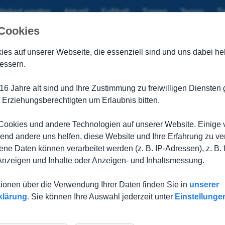
itglied werden
Aktuell
Fußball
Turnen
Tennis
Ti
 Cookies
ies auf unserer Webseite, die
essenziell sind und uns dabei hel
essern.
chberg 0:1 (0:1)
16 Jahre alt sind und Ihre Zustimmung zu freiwilligen Dienste
utscher, Botsch, Bessinger, Raabe, Schlauch, Kochendörfer, Gr
 Erziehungsberechtigten um Erlaubnis bitten.
el direkt vom Anstoß weg. Mulfingen mit zwei Pässen nach hinte
ookies und andere Technologien auf unserer Website. Einige 
 Ludwig köpfte den Abpraller zuerst an den Innenpfosten und da
rend andere uns helfen, diese Website und Ihre Erfahrung zu ve
bschlüssen. In der Folge verloren die Gäste immer mehr den Fa
e Daten können verarbeitet werden (z. B. IP-Adressen), z. B. 
urz vor der Halbzeit gefährlich, als ein Kopfball knapp über das
s Kommando, doch scheiterten entweder an Keeper Möbius oder 
 Anzeigen und Inhalte oder Anzeigen- und Inhaltsmessung.
tionen über die Verwendung Ihrer Daten finden Sie in
unserer
klärung
.
Sie können Ihre Auswahl jederzeit unter
Einstellunge