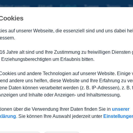
itglied werden
Aktuell
Fußball
Turnen
Tennis
Ti
 Cookies
en Tabellenführer
ies auf unserer Webseite, die
essenziell sind und uns dabei hel
essern.
h 0 – 1
her, die u. a. noch im Pokal vertreten sind, zeigen unsere Jung
16 Jahre alt sind und Ihre Zustimmung zu freiwilligen Dienste
nlegte, kam gegen uns immer wieder ins Straucheln. Ehrlicherw
 Erziehungsberechtigten um Erlaubnis bitten.
 stellten wir die Gäste vor unlösbare Aufgaben, erspielten uns
e so oft, uns fehlen die echten Torjäger. So ließen wir wiede
 muss, der Gegner machte aus seinen nicht vorhandenen Chance
ookies und andere Technologien auf unserer Website. Einige 
eierkette um Yunis Bareiß, David Beyerbach und Paul Wanner ei
rend andere uns helfen, diese Website und Ihre Erfahrung zu ve
e Daten können verarbeitet werden (z. B. IP-Adressen), z. B. 
midt und Marvin Schmidt räumten im Mittelfeld auf und auch un
Fabian Sorg, Olivier Marchal oder Marius Jauch, eine ihrer gute
 Anzeigen und Inhalte oder Anzeigen- und Inhaltsmessung.
nur ein Gegentor. Das hätten wir an diesem Tag mit etwas Glüc
tionen über die Verwendung Ihrer Daten finden Sie in
unserer
d Beyerbach, Paul Wanner, Jul Lührs, Marvin Schmidt, Lukas Sc
klärung
.
Sie können Ihre Auswahl jederzeit unter
Einstellunge