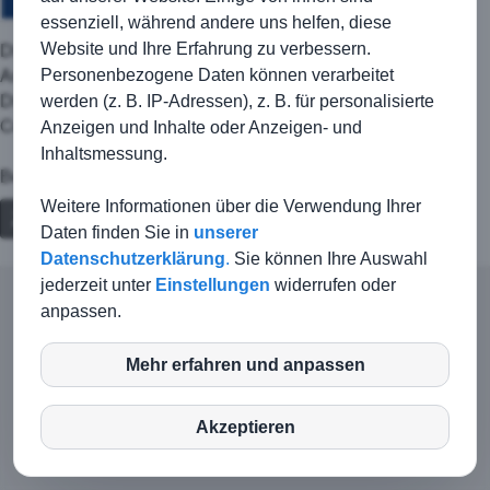
essenziell, während andere uns helfen, diese
Die erste Mannschaft macht heute auf heimischen Platz den
Website und Ihre Erfahrung zu verbessern.
Anfang um 15:00 Uhr gegen Michelfeld.
Personenbezogene Daten können verarbeitet
Die zweite Mannschaft spielt heute um 19:30 Uhr beim ESV
werden (z. B. IP-Adressen), z. B. für personalisierte
Crailsheim auf dem Kunstrasen gegen Unterdeufstetten.
Anzeigen und Inhalte oder Anzeigen- und
Inhaltsmessung.
Beide Mannschaften freuen sich auf eure Unterstützung.
Weitere Informationen über die Verwendung Ihrer
Zurück
Daten finden Sie in
unserer
Datenschutzerklärung
.
Sie können Ihre Auswahl
jederzeit unter
Einstellungen
widerrufen oder
anpassen.
© TSG Kirchberg-Jagst |
Kontakt
|
Impressum
|
Haftungsausschluss
|
Datenschutz
Mehr erfahren und anpassen
inCMS
Login-Intern
Akzeptieren