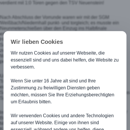
verdient mit 1:0 Toren gegen den TSV Neuenstein!
Nach Abschluss der Vorrunde waren wir mit der SGM
Weißbach/Niedernhall punkt- und torgleich; es musste ein
Neunmeterschießen über den Einzug ins Halbfinale
entscheiden!
Hier bewiesen wir wieder einmal das wir zum einen sichere
Wir lieben Cookies
Schützen und mit Thimo einen überragenden Torspieler
zwischen den Pfosten haben.
Wir nutzen Cookies auf unserer Webseite, die
Wir gewannen mit 7:6 Toren; der Einzug ins Halbfinale war
essenziell sind und uns dabei helfen, die Website zu
perfekt!
verbessern.
Unser Gegner, die TSG Öhringen agierte auf Anweisung des
Wenn Sie unter 16 Jahre alt sind und Ihre
Trainers (!) überhart und es wurden mehrere Fouls, die
eigentlich eine Zeitstrafe nach sich ziehen mussten, vom
Zustimmung zu freiwilligen Diensten geben
Schiedsrichter zu lasch geahndet. Letztendlich verloren wir das
möchten, müssen Sie Ihre Erziehungsberechtigten
Spiel mit 1:3 Toren.
um Erlaubnis bitten.
Im Spiel um den dritten Platz mussten wir nun gegen den TSV
Wir verwenden Cookies und andere Technologien
Braunsbach spielen.
auf unserer Website. Einige von ihnen sind
Man merkte nun dass die vorrangegangenen Spiele sehr viel
Kraft gekostet haben. Denn trotz aufopferungsvollem Kampf
essenziell, während andere uns helfen, diese