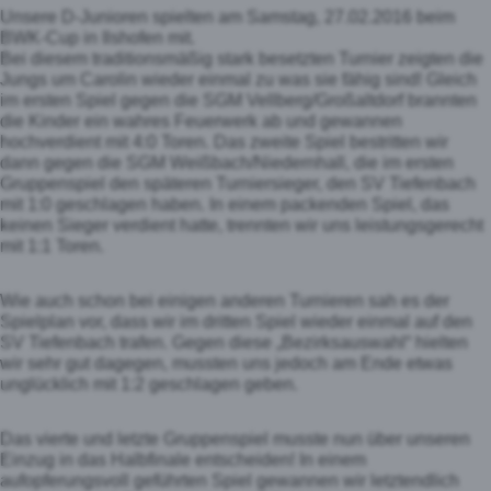
Unsere D-Junioren spielten am Samstag, 27.02.2016 beim
BWK-Cup in Ilshofen mit.
Bei diesem traditionsmäßig stark besetzten Turnier zeigten die
Jungs um Carolin wieder einmal zu was sie fähig sind! Gleich
im ersten Spiel gegen die SGM Vellberg/Großaltdorf brannten
die Kinder ein wahres Feuerwerk ab und gewannen
hochverdient mit 4:0 Toren. Das zweite Spiel bestritten wir
dann gegen die SGM Weißbach/Niedernhall, die im ersten
Gruppenspiel den späteren Turniersieger, den SV Tiefenbach
mit 1:0 geschlagen haben. In einem packenden Spiel, das
keinen Sieger verdient hatte, trennten wir uns leistungsgerecht
mit 1:1 Toren.
Wie auch schon bei einigen anderen Turnieren sah es der
Spielplan vor, dass wir im dritten Spiel wieder einmal auf den
SV Tiefenbach trafen. Gegen diese „Bezirksauswahl“ hielten
wir sehr gut dagegen, mussten uns jedoch am Ende etwas
unglücklich mit 1:2 geschlagen geben.
Das vierte und letzte Gruppenspiel musste nun über unseren
Einzug in das Halbfinale entscheiden! In einem
aufopferungsvoll geführten Spiel gewannen wir letztendlich