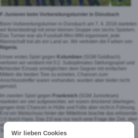
F-Junioren beim Vorbereitungsturnier in Dünsbach
Beim Vorbereitungsturnier in Dünsbach am 7. 4. 2018 starteten
wir ferienbedingt mit einer kleinen Gruppe von sechs Spielern.
Das Turnier war als Fussball-Mini-WM organisiert, jede
Mannschaft trat als ein Land an. Wir vertraten die Farben von
Nigeria
.
Unser erstes Spiel gegen
Kolumbien
(SGM Goldbach)
verloren wir verdient mit 0:2. Suboptimales Stellungsspiel und
fehlender Einsatz ermöglichten dem Gegner mit einfachen
Mitteln die beiden Tore zu erzielen. Chancen zum
Anschlusstreffer waren vorhanden, wurden aber leider nicht
genutzt.
Im zweiten Spiel gegen
Frankreich
(SGM Juniorteam)
starteten wir viel aufgeweckter, wir waren drückend überlegen,
gingen trotz Chancen in Hülle und Fülle aber nicht in Führung.
Erst ein Weitschuss hinter der Mittellinie brachte das erlösende
1:0 durch Hans. Das 2:0 war nur noch eine Frage der Zeit, aber
auch in diesem Spiel scheiterten wir zu oft am gegnerischen
Torwart.
Wir lieben Cookies