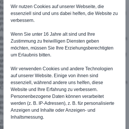
Gegen den älteren Jahrgang von
Polen
(TSV Pfedelbach)
Wir nutzen Cookies auf unserer Webseite, die
hatten wir nicht den Hauch einer Chance, der Gegner war an
diesem Tag zu gut und gewann, auch in dieser Höhe, verdient
essenziell sind und uns dabei helfen, die Website zu
mit 4:0. Dem schnellen und passsicheren Spiel der
verbessern.
Pfedelbacher konnten wir nichts dagegen setzen, auch
Abstimmungsfehler wurden eiskalt ausgenutzt.
Wenn Sie unter 16 Jahre alt sind und Ihre
Beim vierten Spiel gegen
Schweden
(SV Onolzheim) standen
Zustimmung zu freiwilligen Diensten geben
wir noch nicht richtig auf dem Platz, schon stand es 0:1. Ein
möchten, müssen Sie Ihre Erziehungsberechtigten
missglückter Doppelpass hebelte unsere Abwehr aus, der
gegnerische Spieler nahm dieses Geschenk gerne an und traf
um Erlaubnis bitten.
gekonnt ins Tor. Weitere Möglichkeiten der Onolzheimer
konnten wir abwehren und bestimmten dann mehr und mehr
Wir verwenden Cookies und andere Technologien
das Spiel. Konsequenterweise trafen wir zum 1:1 durch einen
auf unserer Website. Einige von ihnen sind
beherzten Schuss von Jannik. Weiter ging es in Richtung des
gegnerischen Torwarts, doch leider konnten wir trotz der vielen
essenziell, während andere uns helfen, diese
Chancen am Ergebnis nichts mehr ändern.
Website und Ihre Erfahrung zu verbessern.
Personenbezogene Daten können verarbeitet
Im fünften und letzten Spiel gegen
England
(SC Steinbach)
passierte nicht mehr viel, die Spieler waren erschöpft und
werden (z. B. IP-Adressen), z. B. für personalisierte
konnten gegen einen technisch besseren Gegner das 0:0
Anzeigen und Inhalte oder Anzeigen- und
halten und sich einen Punkt erkämpfen.
Inhaltsmessung.
Zum Abschluss gab es für jeden Spieler Stutzen sowie eine
Medaille. Auch eine nigerianische Flagge durften wir mit nach