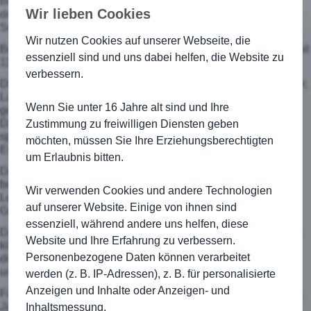
Bemerkenswert waren die schön herausgespielten Tore, mit
Wir lieben Cookies
dominierendem Passspiel nach vorne und klugen
Seitenwechseln.
Wir nutzen Cookies auf unserer Webseite, die
Beim vierten und letzten Spiel schlug man TSV Goldbach 2 mit
essenziell sind und uns dabei helfen, die Website zu
11:2.
verbessern.
Die TSG 1 absolvierte ihre vier Spiele mit Fabian, Felix, Arthur,
Laurin und Emilia. Mit einem ungefährdeten 7:3-Sieg
Wenn Sie unter 16 Jahre alt sind und Ihre
gewannen wir das Auftaktspiel.
Das zweite Spiel gegen die SpVgg Gammesfeld I war sehr
Zustimmung zu freiwilligen Diensten geben
spannend, mit einem Tor kurz vor dem Abpfiff gingen wir am
möchten, müssen Sie Ihre Erziehungsberechtigten
Ende mit einem 2:1-Sieg vom Platz.
um Erlaubnis bitten.
Deutlicher war das 7:2 gegen Gammesfeld 2. Mit tollen Tricks
begeisterten wir die Zuschauer und ließen den Gegner oft ins
Wir verwenden Cookies und andere Technologien
Leere laufen. Zum Abschluss gab es klares 5:2 gegen TSV
auf unserer Website. Einige von ihnen sind
Goldbach 1.
essenziell, während andere uns helfen, diese
Damit waren beide Kirchberger Mannschaften in ihrer Gruppe
Website und Ihre Erfahrung zu verbessern.
klare Sieger ohne Punktverlust. Mehr als deutlich zeigte sich
Personenbezogene Daten können verarbeitet
die konstant hohe Trainingsbeteiligung und die Spielfreude
unserer Bambinis.
werden (z. B. IP-Adressen), z. B. für personalisierte
Anzeigen und Inhalte oder Anzeigen- und
Für die TSG Kirchberg spielten: Laurin Scholz, Felix Roesner,
Jannis Meyer, Fabian Bauer, Emilia Bauer, Hans Posovszky,
Inhaltsmessung.