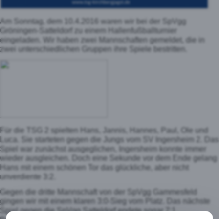
Am Sonntag, dem 10.4.2016 waren wir bei der SpVgg
Gröningen-Satteldorf zu einem Hallenfußballturnier
eingeladen. Wir haben zwei Mannschaften gemeldet, die in
zwei unterschiedlichen Gruppen ihre Spiele bestritten.
Für die TSG 2 spielten Hans, Jannis, Hannes, Paul, Ole und
Luca. Sie starteten gegen die Jungs vom SV Ingersheim 2. Das
Spiel war zunächst ausgeglichen, Ingersheim konnte immer
wieder ausgleichen. Doch eine Sekunde vor dem Ende gelang
Hans mit einem schönen Tor das glückliche, aber nicht
unverdiente 3:2.
Gegen die dritte Mannschaft von der SpVgg Gammesfeld
gingen wir mit einem klaren 3:0-Sieg vom Platz. Das nächste
Spiel gegen die SpVgg Satteldorf endete sogar 7:1.