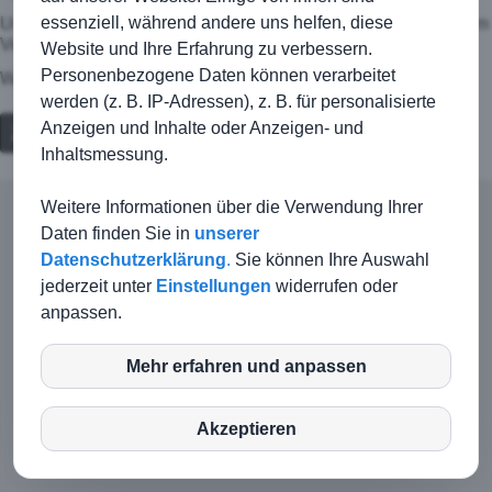
essenziell, während andere uns helfen, diese
Und davor, ab 11:30 Uhr, gibt es beim Jahresessen der TSG im
Vereinsheim leckere Speisen!
Website und Ihre Erfahrung zu verbessern.
Personenbezogene Daten können verarbeitet
Wir freuen uns auf SIE! Bis Sonntag :)
werden (z. B. IP-Adressen), z. B. für personalisierte
Anzeigen und Inhalte oder Anzeigen- und
Zurück
Inhaltsmessung.
Weitere Informationen über die Verwendung Ihrer
Daten finden Sie in
unserer
© TSG Kirchberg-Jagst |
Kontakt
|
Impressum
|
Haftungsausschluss
|
Datenschutz
Datenschutzerklärung
.
Sie können Ihre Auswahl
jederzeit unter
Einstellungen
widerrufen oder
Login-Intern
anpassen.
Mehr erfahren und anpassen
inCMS
Akzeptieren