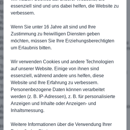
Doch schon die ersten drei Einzel stimmten positiv.
essenziell sind und uns dabei helfen, die Website zu
Wenn auch denkbar knapp, alle Spiele wurden erst im Match-
verbessern.
Tiebraek entschieden, gewannen Peter Seitz, Thomas
Kolasinski und Michael Sorg. Uneinholbar führte man dann
Wenn Sie unter 16 Jahre alt sind und Ihre
bereits nach den
Zustimmung zu freiwilligen Diensten geben
nächsten drei Einzeln mit 5:1. Jürgen Grasmüller und Alfred
möchten, müssen Sie Ihre Erziehungsberechtigten
Raczynski gewannen ebenfalls ihre Matches. Alfred Raczynski
um Erlaubnis bitten.
dabei mit 6:0 und 6:0. Lediglich Ebbi Lauton musste trotz gutem
Spiel dem sehr starken Horst Hankele den Sieg überlassen.
Wir verwenden Cookies und andere Technologien
Trotz uneinholbarer Führung ging man nun genauso
auf unserer Website. Einige von ihnen sind
konzentriert die Doppel an. Lutz „Icke“ Würfel und Stefan Sorg
essenziell, während andere uns helfen, diese
gewannen mit 6:0 und 6:4. Ebenfalls mit 6:2 und 6:4 konnten
Website und Ihre Erfahrung zu verbessern.
Thomas Kolasinski / Alfred Raczynski ihr Match für sich
Personenbezogene Daten können verarbeitet
entscheiden. Das Doppel Peter Seitz / Jürgen Grasmüller
werden (z. B. IP-Adressen), z. B. für personalisierte
verlor dagegen knapp im Matchtiebreak.
Anzeigen und Inhalte oder Anzeigen- und
Am Ende eines langen Nachmittags stand ein 7:2 Erfolg und so
Inhaltsmessung.
führt die TSG derzeit die Tabelle an. Aber noch ist nichts
entschieden. Am kommenden Samstag steht das letzte
Weitere Informationen über die Verwendung Ihrer
Heimspiel dieser Saison an. Gegner ist der TC Fachsenfeld.