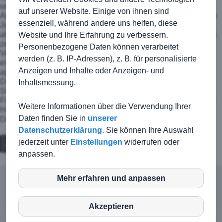
ungenutzt blieben. Dass wir in der letzten Minute noch den
auf unserer Website. Einige von ihnen sind
Anschlußtreffer bekamen war eine unnötige Randnotiz, da die
essenziell, während andere uns helfen, diese
Jungs das Spiel bereits als abgeschlossen betrachteten. Vor
allem die zweite Halbzeit war die beste, die diese Mannschaft
Website und Ihre Erfahrung zu verbessern.
zeigte und hat Lust auf mehr gemacht, da vor allem auch die
Personenbezogene Daten können verarbeitet
Verteidiger sich immer wieder bei den Angriffen mit
werden (z. B. IP-Adressen), z. B. für personalisierte
eingeschaltet haben und wir mannschaftlich geschlossen
Anzeigen und Inhalte oder Anzeigen- und
agierten. Nun ist allerdings erst mal noch Osterpause. Am
Donnerstag, 27.04. geht es erst wieder um 19 Uhr gegen die
Inhaltsmessung.
SG Sulzdorf/Hessental 2 weiter.
Für die TSG spielten: Thimo Holz - Jann Kochendörfer, Jason
Weitere Informationen über die Verwendung Ihrer
Haupt, Michel Meider - Joas Kochendörfer, Farhad Aazizie,
Daten finden Sie in
unserer
Daniel Becker, Maart Lührs - Julius Richter.
Datenschutzerklärung
.
Sie können Ihre Auswahl
jederzeit unter
Einstellungen
widerrufen oder
Zurück
anpassen.
Mehr erfahren und anpassen
inCMS
© TSG Kirchberg-Jagst |
Kontakt
|
Impressum
|
Haftungsausschluss
|
Datenschutz
Akzeptieren
Login-Intern