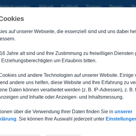
itglied werden
Aktuell
Fußball
Turnen
Tennis
Ti
 Cookies
se 3:1
ies auf unserer Webseite, die
essenziell sind und uns dabei hel
essern.
0
n, aber dafür eine spannende Partie war die Begegnung in Brett
16 Jahre alt sind und Ihre Zustimmung zu freiwilligen Dienste
r mit einem tollen Reflex zur Stelle. In der zweiten Hälfte ha
 Erziehungsberechtigten um Erlaubnis bitten.
ar Ralf Möbius noch ein weiteres Mal entscheidend zur Stelle,
n sollten.
ookies und andere Technologien auf unserer Website. Einige 
stand noch in ein 3:1 und holte somit den zweiten Sieg im zwe
rend andere uns helfen, diese Website und Ihre Erfahrung zu ve
hmidt.
e Daten können verarbeitet werden (z. B. IP-Adressen), z. B. 
 Anzeigen und Inhalte oder Anzeigen- und Inhaltsmessung.
tionen über die Verwendung Ihrer Daten finden Sie in
unserer
klärung
.
Sie können Ihre Auswahl jederzeit unter
Einstellunge